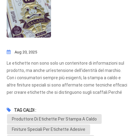
Aug 20, 2025
Le etichette non sono solo un contenitore di informazioni sul
prodotto, ma anche un'estensione dell'identità del marchio.
Con i consumatori sempre più esigenti, la stampa a caldo e
altre finiture speciali si sono affermate come tecniche efficaci
per creare etichette che si distinguono sugli scaffali.Perché
scegliere la stampa a caldo? Fascino di lusso: le lamine
metalliche in oro, argento o tonalità olografiche creano un
TAG CALDI :
effetto esclusivo e accattivante. Differenziazione del marchio:
Produttore Di Etichette Per Stampa A Caldo
aggiunge una consistenza e una brillantezza uniche,
garantendo che i prodotti siano immediatamente riconoscibili.
Finiture Speciali Per Etichette Adesive
Durata: la stampa a caldo è resistente allo sbiadimento e