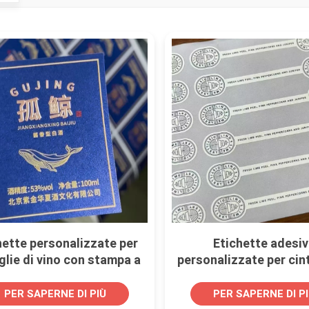
hette personalizzate per
Etichette adesi
glie di vino con stampa a
personalizzate per cint
ldo su carta speciale.
orologi, antimanomis
per sigilli di sicurez
PER SAPERNE DI PIÙ
PER SAPERNE DI P