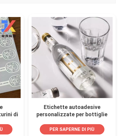
ve
Etichette autoadesive
urini di
personalizzate per bottiglie
sione,
d'acqua Eira Water
za del
IÙ
PER SAPERNE DI PIÙ