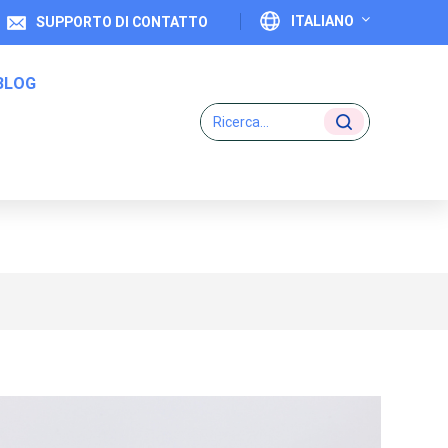
ITALIANO
SUPPORTO DI CONTATTO
BLOG
English
Français
Deutsch
Etichette Di Codice Uno A Uno
Italiano
Español
Português
日本語
بالعربية