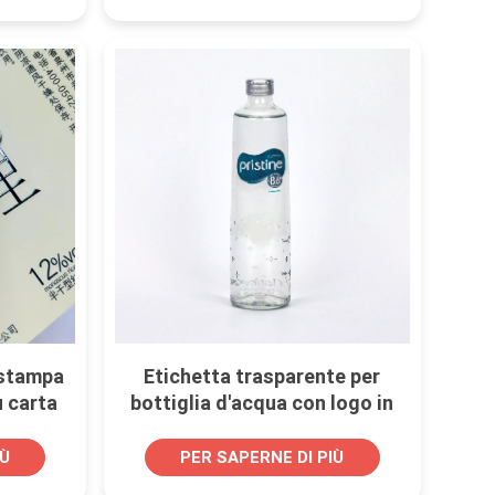
ia.
 stampa
Etichetta trasparente per
u carta
bottiglia d'acqua con logo in
lamina d'argento a freddo
IÙ
PER SAPERNE DI PIÙ