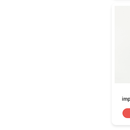
imp
perso