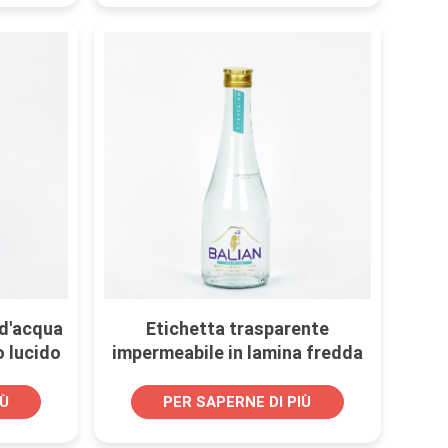
 d'acqua
Etichetta trasparente
o lucido
impermeabile in lamina fredda
evande
per bottiglie di bevande per
marchi di acqua minerale
IÙ
PER SAPERNE DI PIÙ