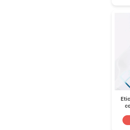
Eti
co
i