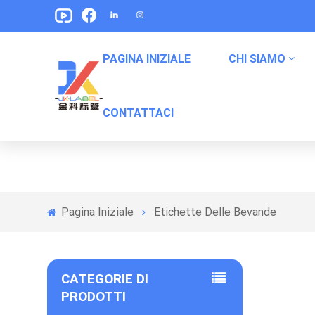
PAGINA INIZIALE
CHI SIAMO
CONTATTACI
Etichetta Per Bibita Analcolica
Etichette Di Imballaggi Alimentari Per Animali Domestici
Etichette Di Imballaggio Degli Snack
Etichette Di Imballaggio Alimentare In Scatola
Pagina Iniziale
Etichette Delle Bevande
CATEGORIE DI
PRODOTTI