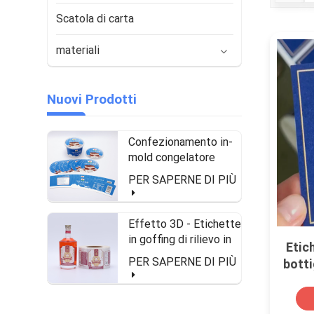
Scatola di carta
materiali
Nuovi Prodotti
Confezionamento in-
mold congelatore
impermeabile e
PER SAPERNE DI PIÙ
etichette
Effetto 3D - Etichette
in goffing di rilievo in
Etic
forma di rollio per
PER SAPERNE DI PIÙ
botti
bottiglia di liquori
ca