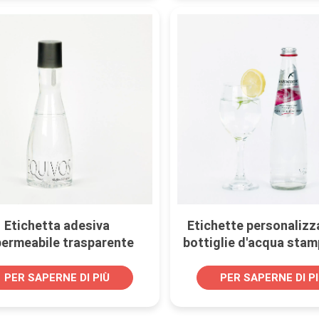
Etichetta adesiva
Etichette personalizz
ermeabile trasparente
bottiglie d'acqua stam
nalizzata per bottiglie di
entrambi i lati
acqua minerale
PER SAPERNE DI PIÙ
PER SAPERNE DI P