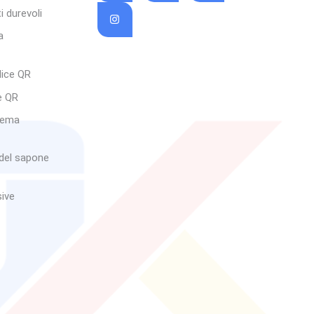
i durevoli
a
dice QR
e QR
crema
e del sapone
ive