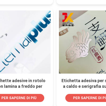
collo della bottigl
chette adesive in rotolo
Etichetta adesiva per
n lamina a freddo per
a caldo e serigrafia s
mballaggi di bevande
sintetica
PER SAPERNE DI PIÙ
PER SAPERNE DI P