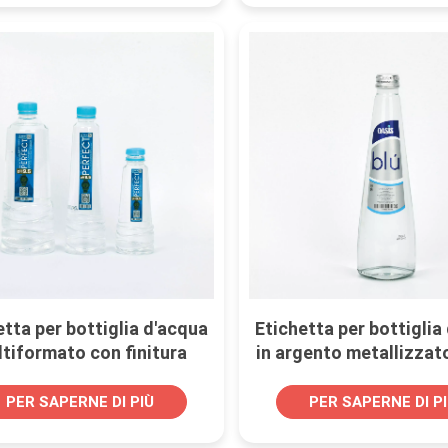
etta per bottiglia d'acqua
Etichetta per bottiglia
tiformato con finitura
in argento metallizzat
lizzata argento brillante
per imballaggio di b
PER SAPERNE DI PIÙ
PER SAPERNE DI P