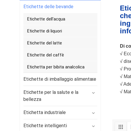
Etichette delle bevande
Eti
che
Etichette dell'acqua
ing
inf
Etichette di liquori
Etichette del latte
Di c
√ Ecc
Etichette del caffè
√ dis
Etichetta per bibita analcolica
√ Pro
√ Mat
Etichette di imballaggio alimentare
√ Ade
√ Mat
Etichette per la salute e la
bellezza
Etichetta industriale
Etichette intelligenti