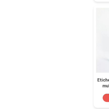
Etich
mul
metal