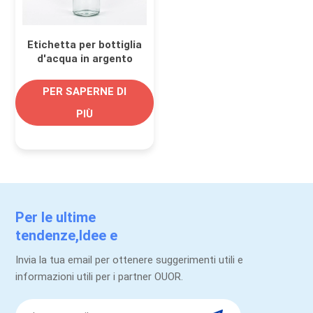
Etichetta per bottiglia
d'acqua in argento
metallizzato lucido
per imballaggio di
PER SAPERNE DI
bevande
PIÙ
Per le ultime
tendenze,Idee e
promozioni.
Invia la tua email per ottenere suggerimenti utili e
informazioni utili per i partner OUOR.