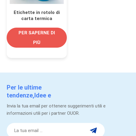
Etichette in rotolo di
carta termica
stampate a colori
personalizzate per
PER SAPERNE DI
l'identificazione del
PIÙ
prodotto
Per le ultime
tendenze,Idee e
promozioni.
Invia la tua email per ottenere suggerimenti utili e
informazioni utili per i partner OUOR.