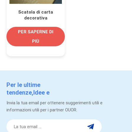
Scatola di carta
decorativa
personalizzata con
polvere d'oro
PER SAPERNE DI
glitterata per
PIÙ
confezioni regalo
Per le ultime
tendenze,Idee e
promozioni.
Invia la tua email per ottenere suggerimenti utili e
informazioni utili per i partner OUOR.