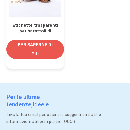
Etichette trasparenti
per barattoli di
biscotti Etichette
stampate
PER SAPERNE DI
personalizzate e
PIÙ
durevoli
Per le ultime
tendenze,Idee e
promozioni.
Invia la tua email per ottenere suggerimenti utili e
informazioni utili per i partner OUOR.